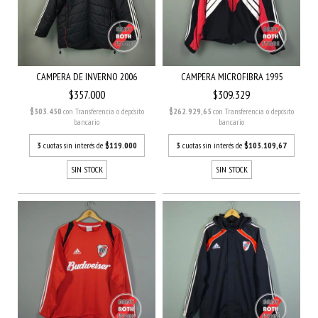
CAMPERA DE INVERNO 2006
CAMPERA MICROFIBRA 1995
$357.000
$309.329
$303.450
con
Transferencia o depósito
$262.929,65
con
Transferencia o depósito
bancario
bancario
3
cuotas sin interés de
$119.000
3
cuotas sin interés de
$103.109,67
SIN STOCK
SIN STOCK