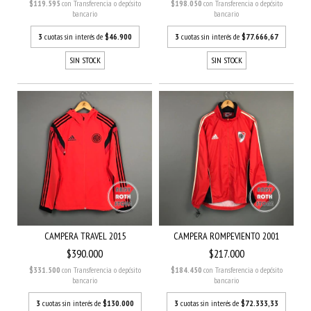
$119.595
con
Transferencia o depósito
$198.050
con
Transferencia o depósito
bancario
bancario
3
cuotas sin interés de
$46.900
3
cuotas sin interés de
$77.666,67
SIN STOCK
SIN STOCK
CAMPERA TRAVEL 2015
CAMPERA ROMPEVIENTO 2001
$390.000
$217.000
$331.500
con
Transferencia o depósito
$184.450
con
Transferencia o depósito
bancario
bancario
3
cuotas sin interés de
$130.000
3
cuotas sin interés de
$72.333,33