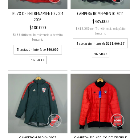
BUZO DE ENTRENAMIENTO 2004
CAMPERA ROMPEVIENTO 2011
2005
$485.000
$180.000
$412.250
con
Transferencia o depósito
bancario
$153.000
con
Transferencia o depósito
bancario
3
cuotas sin interés de
$161.666,67
3
cuotas sin interés de
$60.000
SIN STOCK
SIN STOCK