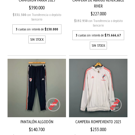
CAMPERON PARKA 2023
CAMPERA DE ABRIGO REVERSIBLE
RIVER
$390.000
$227.000
$331.500
con
Transferencia o depósito
bancario
$192.950
con
Transferencia o depósito
bancario
3
cuotas sin interés de
$130.000
3
cuotas sin interés de
$75.666,67
SIN STOCK
SIN STOCK
PANTALÓN ALGODÓN
CAMPERA ROMPEVIENTO 2023
$140.700
$233.000