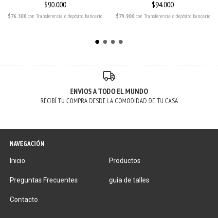
$90.000
$94.000
$76.500
con
Transferencia o depósito bancario
$79.900
con
Transferencia o depósito bancario
ENVIOS A TODO EL MUNDO
RECIBÍ TU COMPRA DESDE LA COMODIDAD DE TU CASA
NAVEGACIÓN
Inicio
Productos
Preguntas Frecuentes
guia de talles
Contacto