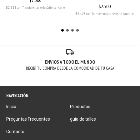
$2.500
$2.500
$2.125
con
Transferencia o depósito bancario
$2.125
con
Transferencia o depósito bancario
ENVIOS A TODO EL MUNDO
RECIBÍ TU COMPRA DESDE LA COMODIDAD DE TU CASA
NAVEGACIÓN
Inicio
Productos
Preguntas Frecuentes
guia de talles
Contacto